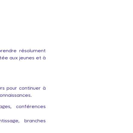
e
pprendre résolument
ptée aux jeunes et à
rs pour continuer à
 connaissances.
yages, conférences
tissage, branches