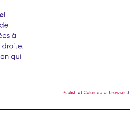
el
 de
ées à
 droite.
ion qui
Publish
at
Calaméo
or
browse
th