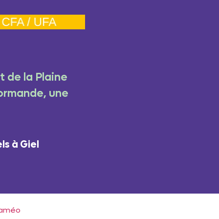
 de la Plaine
 Normande, une
s à Giel
alaméo