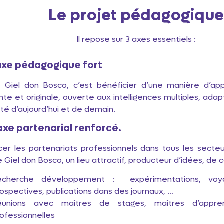
Le projet pédagogiqu
Il repose sur 3 axes essentiels :
 axe pédagogique fort
à Giel don Bosco, c’est bénéficier d’une manière d’a
nte et originale, ouverte aux intelligences multiples, ada
été d’aujourd’hui et de demain.
 axe partenarial renforcé
.
cer les partenariats professionnels dans tous les secteu
e Giel don Bosco, un lieu attractif, producteur d’idées, de
echerche développement :
expérimentations, vo
ospectives, publications dans des journaux, …
éunions avec maîtres de stages, maîtres d’appren
ofessionnelles