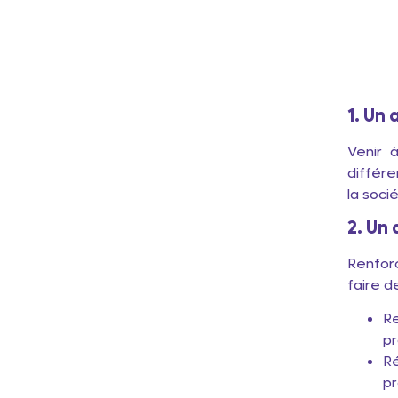
1. Un
Venir 
différe
la soci
2. Un
Renfor
faire d
R
pr
R
pr