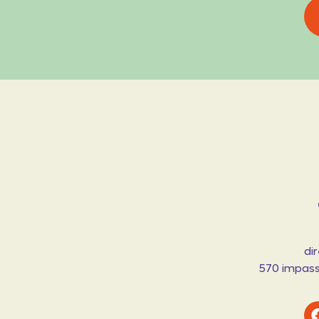
di
570 impasse