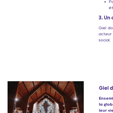
P
ét
3. Un 
Giel do
acteur 
social.
M
Di
Giel 
Ensemb
la glo
leur v