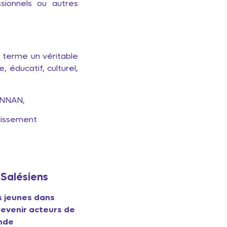
ionnels ou autres
g terme un véritable
, éducatif, culturel,
,
ment
 Salésiens
s jeunes dans
 devenir acteurs de
onde